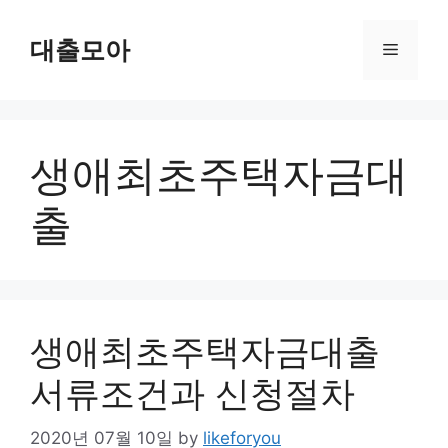
Skip
to
대출모아
Menu
content
생애최초주택자금대
출
생애최초주택자금대출
서류조건과 신청절차
2020년 07월 10일
by
likeforyou