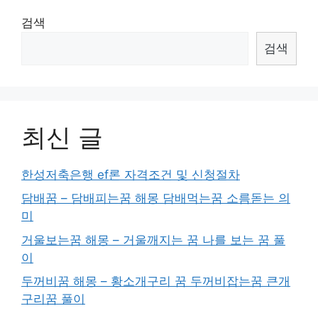
검색
검색
최신 글
한성저축은행 ef론 자격조건 및 신청절차
담배꿈 – 담배피는꿈 해몽 담배먹는꿈 소름돋는 의
미
거울보는꿈 해몽 – 거울깨지는 꿈 나를 보는 꿈 풀
이
두꺼비꿈 해몽 – 황소개구리 꿈 두꺼비잡는꿈 큰개
구리꿈 풀이