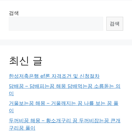
검색
검색
최신 글
한성저축은행 ef론 자격조건 및 신청절차
담배꿈 – 담배피는꿈 해몽 담배먹는꿈 소름돋는 의
미
거울보는꿈 해몽 – 거울깨지는 꿈 나를 보는 꿈 풀
이
두꺼비꿈 해몽 – 황소개구리 꿈 두꺼비잡는꿈 큰개
구리꿈 풀이