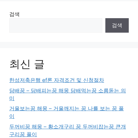
검색
검색
최신 글
한성저축은행 ef론 자격조건 및 신청절차
담배꿈 – 담배피는꿈 해몽 담배먹는꿈 소름돋는 의
미
거울보는꿈 해몽 – 거울깨지는 꿈 나를 보는 꿈 풀
이
두꺼비꿈 해몽 – 황소개구리 꿈 두꺼비잡는꿈 큰개
구리꿈 풀이