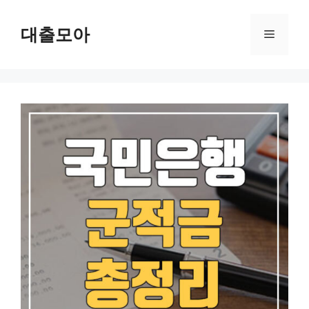
Skip
to
대출모아
Menu
content