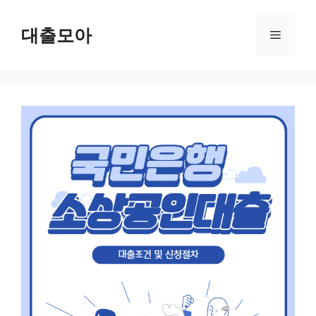
Skip
to
대출모아
Menu
content