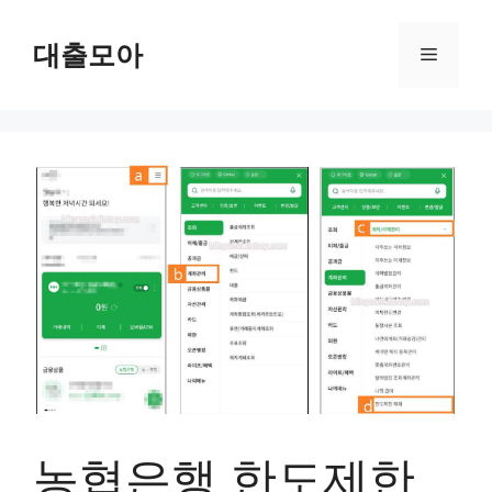
Skip
to
대출모아
Menu
content
농협은행 한도제한