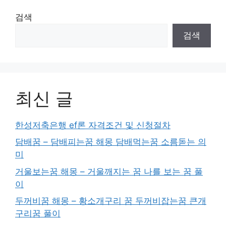
검색
검색
최신 글
한성저축은행 ef론 자격조건 및 신청절차
담배꿈 – 담배피는꿈 해몽 담배먹는꿈 소름돋는 의
미
거울보는꿈 해몽 – 거울깨지는 꿈 나를 보는 꿈 풀
이
두꺼비꿈 해몽 – 황소개구리 꿈 두꺼비잡는꿈 큰개
구리꿈 풀이