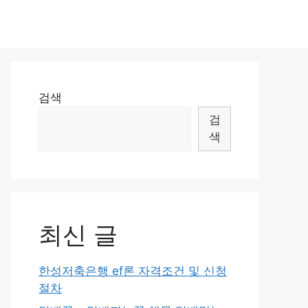
검색
검
색
최신 글
한성저축은행 ef론 자격조건 및 신청
절차