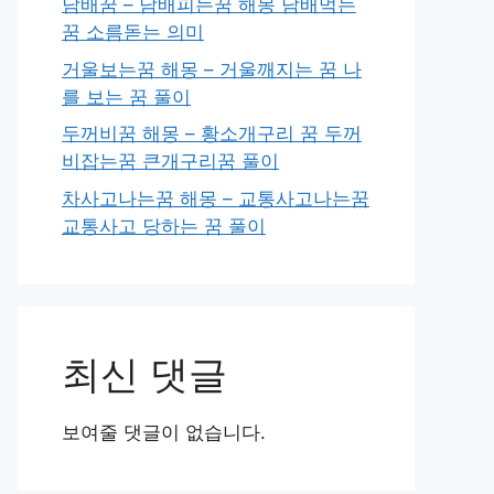
담배꿈 – 담배피는꿈 해몽 담배먹는
꿈 소름돋는 의미
거울보는꿈 해몽 – 거울깨지는 꿈 나
를 보는 꿈 풀이
두꺼비꿈 해몽 – 황소개구리 꿈 두꺼
비잡는꿈 큰개구리꿈 풀이
차사고나는꿈 해몽 – 교통사고나는꿈
교통사고 당하는 꿈 풀이
최신 댓글
보여줄 댓글이 없습니다.