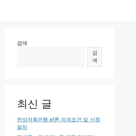
검색
검
색
최신 글
한성저축은행 ef론 자격조건 및 신청
절차