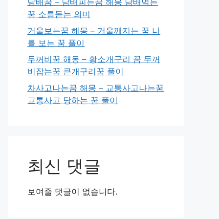
담배꿈 – 담배피는꿈 해몽 담배먹는
꿈 소름돋는 의미
거울보는꿈 해몽 – 거울깨지는 꿈 나
를 보는 꿈 풀이
두꺼비꿈 해몽 – 황소개구리 꿈 두꺼
비잡는꿈 큰개구리꿈 풀이
차사고나는꿈 해몽 – 교통사고나는꿈
교통사고 당하는 꿈 풀이
최신 댓글
보여줄 댓글이 없습니다.